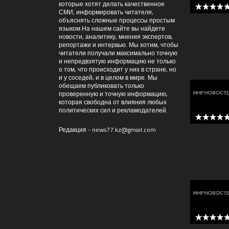
которые хотят делать качественное
СМИ, информировать читателя,
5 out of 
объяснять сложные процессы простым
языком.На нашем сайте вы найдете
новости, аналитику, мнения экспертов,
репортажи и интервью. Мы хотим, чтобы
читатели получали максимально точную
и непредвзятую информацию не только
о том, что происходит у них в стране, но
и у соседей, и в целом в мире. Мы
обещаем публиковать только
проверенную и точную информацию,
которая свободна от влияния любых
политических сил и рекламодателей.
5 out of 
Редакция -
news77.kz@gmail.com
5 out of 