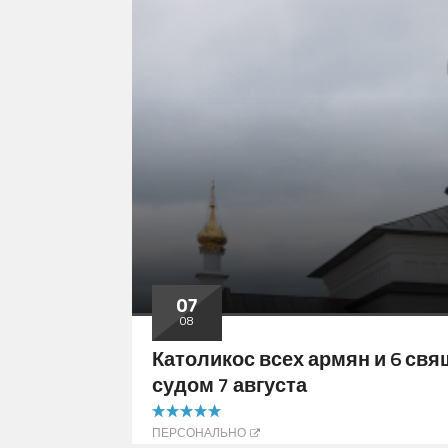
07
08
Католикос всех армян и 6 св
судом 7 августа
5.00 out of 5
ПЕРСОНАЛЬНО