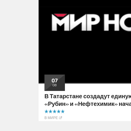
07
08
В Татарстане создадут едину
«Рубин» и «Нефтехимик» нач
5.00 out of 5
В МИРЕ