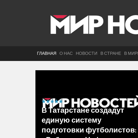
ГЛАВНАЯ
О НАС
НОВОСТИ
В СТРАНЕ
В МИР
5 out of 5
В Татарстане создадут
единую систему
подготовки футболистов: