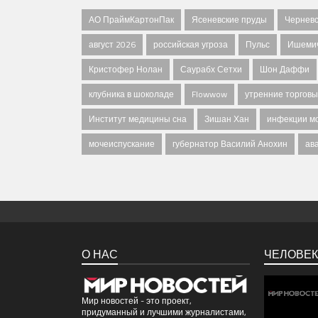
АО ПраймКартонПак
Ясеневские пруды
Черневс
август 2026
российская угроза
Пульс
Ишемич
Кристофер Нолан
Саурабх Сетхи
Шон Даффи
клубника в шоколаде
Flowwow
утренние торговы
Институт медицины сна
Зишан Хан
инфекции м
мочеиспускание
губернатор Василий Анохин
ав
О НАС
ЧЕЛОВЕК
Мир новостей - это проект,
придуманный и лучшими журналистами,