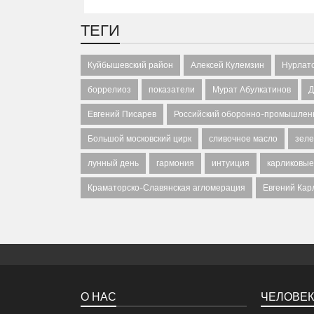
ТЕГИ
Куйбышевский район
Алексей Кулемзин
Нурлатс
боррелиоз
показатели
Мурат Абулкатинов
Д
Евгений Писарев
Российский оборонно-промышлен
Большой московский цирк
сливочное масло
зеле
лунный день
гармония
интуиция
карликовы
Краматорско-Славянская агломерация
Евгений Кар
О НАС
ЧЕЛОВЕК