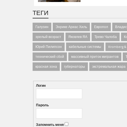
ТЕГИ
Галузин
Энрике Ариас Хиль
Европол
Владис
зрелый возраст
Яковлев ЯА
Трево Чалоба
К
Юрий Пилипсон
кабельные системы
Kromberg &
технический сбой
массивный приток мигрантов
красная зона
губернаторы
экстремальная жара
Логин
Пароль
Запомнить меня