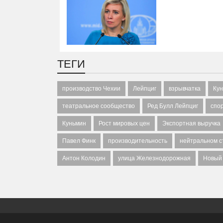
ТЕГИ
производство Чехии
Лейпциг
взрывчатка
Кун
театральное сообщество
Ред Булл Лейпциг
спо
Куньмин
Рост мировых цен
Экспортная выручка
Павел Финк
производительность
нейтральном с
Антон Колодин
улица Железнодорожная
Новый