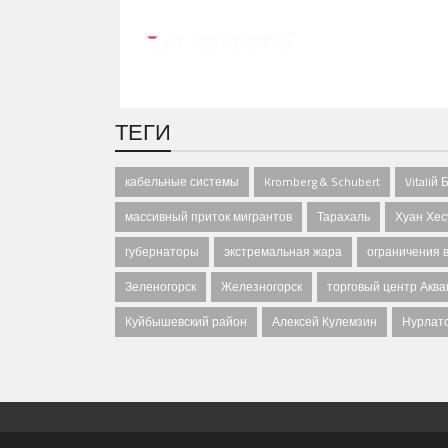
ТЕГИ
кабельные системы
Kromberg & Schubert
Vitaliй
массивный приток мигрантов
Тарахаль
Хуан Хес
губернаторы
экстремальная жара
ограничения 
Зеленогорск
Железногорск
торговый центр Акв
Куйбышевский район
Алексей Кулемзин
Нурлатс